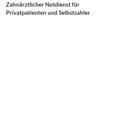
Zahnärztlicher Notdienst für
Privatpatienten und Selbstzahler
+49 40 / 19 246
© 2025 Auenlandklinik Bad Bramstedt
|
AGB
|
Impressum
|
Datenschutz
|
Beschwerdestelle (gem. LkSG)
Auenlandklinik
Auenlandklinik Bad Bramstedt GmbH
Oskar-Alexander-Str. 26